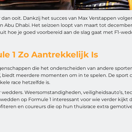
 dan ooit. Dankzij het succes van Max Verstappen volge
nde in Abu Dhabi. Het seizoen loopt van maart tot decem
e uit hoe je goed voorbereid aan de slag gaat met F1-w
1 Zo Aantrekkelijk Is
enschappen die het onderscheiden van andere sporten. 
zelf, biedt meerdere momenten om in te spelen. De sport 
ele race hetzelfde is.
or wedders. Weersomstandigheden, veiligheidsauto’s, te
edden op Formule 1 interessant voor wie verder kijkt d
rofiteren en coureurs die op hun thuisrace extra gemotiv