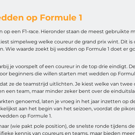
edden op Formule 1
ten op een F1-race. Hieronder staan de meest gebruikte 
kiest simpelweg welke coureur de grand prix wint. Dit 
n. Wie waarde zoekt bij wedden op Formule 1 doet er goe
bij je voorspelt of een coureur in de top drie eindigt. D
 voor beginners die willen starten met wedden op Formule
e de teamstrijd uitlichten. Je kiest welke van twee cou
en een team, maar minder zeker bent over de einduitslag
ten genoemd, laten je vroeg in het jaar inzetten op d
lijkst aan het begin van het seizoen, voordat de pikorde
 wedden op Formule 1.
aar (wie pakt pole position), de snelste ronde tijdens d
ieke kennis van coureurs en teams, maar bieden meer sp