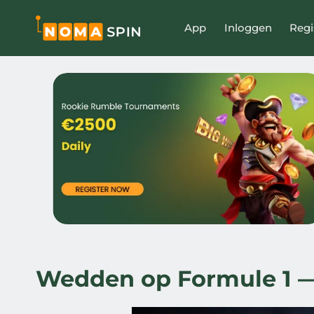
Skip
to
App
Inloggen
Regi
content
Wedden op Formule 1 —