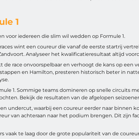
le 1
n voor iedereen die slim wil wedden op Formule 1.
races wint een coureur die vanaf de eerste startrij vert
Zandvoort. Analyseer het kwalificatieresultaat altijd voord
kt de race onvoorspelbaar en verhoogt de kans op een v
rstappen en Hamilton, presteren historisch beter in na
yse.
mule 1. Sommige teams domineren op snelle circuits met
bochten. Bekijk de resultaten van de afgelopen seizoenen
Een undercut, waarbij een coureur eerder naar binnen ko
ur van achteraan naar het podium brengen. Dit zijn fact
 vaak te laag door de grote populariteit van de coureur