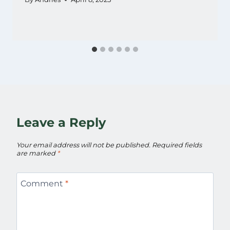
Leave a Reply
Your email address will not be published.
Required fields
are marked
*
Comment
*