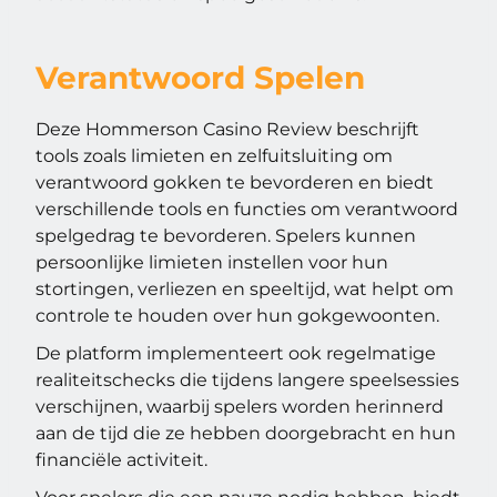
Verantwoord Spelen
Deze Hommerson Casino Review beschrijft
tools zoals limieten en zelfuitsluiting om
verantwoord gokken te bevorderen en biedt
verschillende tools en functies om verantwoord
spelgedrag te bevorderen. Spelers kunnen
persoonlijke limieten instellen voor hun
stortingen, verliezen en speeltijd, wat helpt om
controle te houden over hun gokgewoonten.
De platform implementeert ook regelmatige
realiteitschecks die tijdens langere speelsessies
verschijnen, waarbij spelers worden herinnerd
aan de tijd die ze hebben doorgebracht en hun
financiële activiteit.