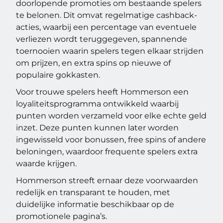
doorlopende promoties om bestaande spelers
te belonen. Dit omvat regelmatige cashback-
acties, waarbij een percentage van eventuele
verliezen wordt teruggegeven, spannende
toernooien waarin spelers tegen elkaar strijden
om prijzen, en extra spins op nieuwe of
populaire gokkasten.
Voor trouwe spelers heeft Hommerson een
loyaliteitsprogramma ontwikkeld waarbij
punten worden verzameld voor elke echte geld
inzet. Deze punten kunnen later worden
ingewisseld voor bonussen, free spins of andere
beloningen, waardoor frequente spelers extra
waarde krijgen.
Hommerson streeft ernaar deze voorwaarden
redelijk en transparant te houden, met
duidelijke informatie beschikbaar op de
promotionele pagina’s.