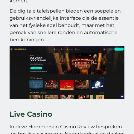
komen.
De digitale tafelspellen bieden een soepele en
gebruiksvriendelijke interface die de essentie
van het fysieke spel behoudt, maar met het
gemak van snellere ronden en automatische
berekeningen.
Live Casino
In deze Hommerson Casino Review bespreken
we het live casino met Nederlandstalige dealers