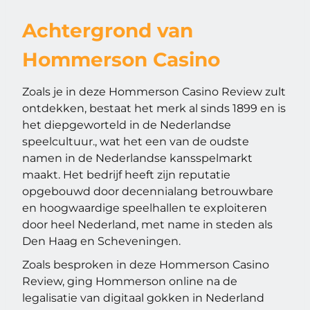
Achtergrond van
Hommerson Casino
Zoals je in deze Hommerson Casino Review zult
ontdekken, bestaat het merk al sinds 1899 en is
het diepgeworteld in de Nederlandse
speelcultuur., wat het een van de oudste
namen in de Nederlandse kansspelmarkt
maakt. Het bedrijf heeft zijn reputatie
opgebouwd door decennialang betrouwbare
en hoogwaardige speelhallen te exploiteren
door heel Nederland, met name in steden als
Den Haag en Scheveningen.
Zoals besproken in deze Hommerson Casino
Review, ging Hommerson online na de
legalisatie van digitaal gokken in Nederland