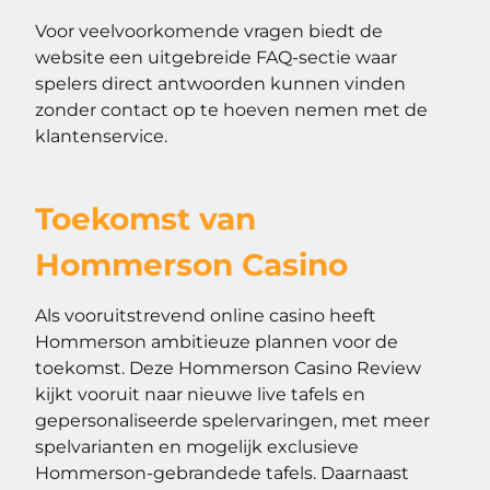
Voor veelvoorkomende vragen biedt de
website een uitgebreide FAQ-sectie waar
spelers direct antwoorden kunnen vinden
zonder contact op te hoeven nemen met de
klantenservice.
Toekomst van
Hommerson Casino
Als vooruitstrevend online casino heeft
Hommerson ambitieuze plannen voor de
toekomst. Deze Hommerson Casino Review
kijkt vooruit naar nieuwe live tafels en
gepersonaliseerde spelervaringen, met meer
spelvarianten en mogelijk exclusieve
Hommerson-gebrandede tafels. Daarnaast