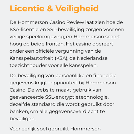
Licentie & Veiligheid
De Hommerson Casino Review laat zien hoe de
KSA-licentie en SSL-beveiliging zorgen voor een
veilige speelomgeving, en Hommerson scoort
hoog op beide fronten. Het casino opereert
onder een officiële vergunning van de
Kansspelautoriteit (KSA), de Nederlandse
toezichthouder voor alle kansspelen.
De beveiliging van persoonlijke en financiële
gegevens krijgt topprioriteit bij Hommerson
Casino. De website maakt gebruik van
geavanceerde SSL-encryptietechnologie,
dezelfde standaard die wordt gebruikt door
banken, om alle gegevensoverdracht te
beveiligen.
Voor eerlijk spel gebruikt Hommerson