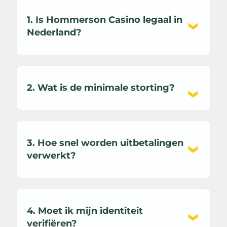
1. Is Hommerson Casino legaal in
Nederland?
2. Wat is de minimale storting?
3. Hoe snel worden uitbetalingen
verwerkt?
4. Moet ik mijn identiteit
verifiëren?