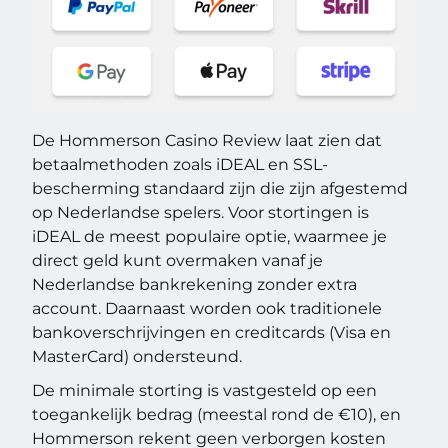
De Hommerson Casino Review laat zien dat
betaalmethoden zoals iDEAL en SSL-
bescherming standaard zijn die zijn afgestemd
op Nederlandse spelers. Voor stortingen is
iDEAL de meest populaire optie, waarmee je
direct geld kunt overmaken vanaf je
Nederlandse bankrekening zonder extra
account. Daarnaast worden ook traditionele
bankoverschrijvingen en creditcards (Visa en
MasterCard) ondersteund.
De minimale storting is vastgesteld op een
toegankelijk bedrag (meestal rond de €10), en
Hommerson rekent geen verborgen kosten