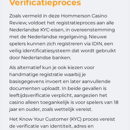
Verificatieproces
Zoals vermeld in deze Hommerson Casino
Review, voldoet het registratieproces aan alle
Nederlandse KYC-eisen, in overeenstemming
met de Nederlandse regelgeving. Nieuwe
spelers kunnen zich registreren via IDIN, een
veilig identificatiesysteem dat wordt gebruikt
door Nederlandse banken.
Als alternatief kun je ook kiezen voor
handmatige registratie waarbij je
basisgegevens invoert en later aanvullende
documenten uploadt. In beide gevallen is
leeftijdsverificatie verplicht, aangezien het
casino alleen toegankelijk is voor spelers van 18
jaar en ouder, zoals wettelijk vereist.
Het Know Your Customer (KYC) proces vereist
de verificatie van identiteit, adres en