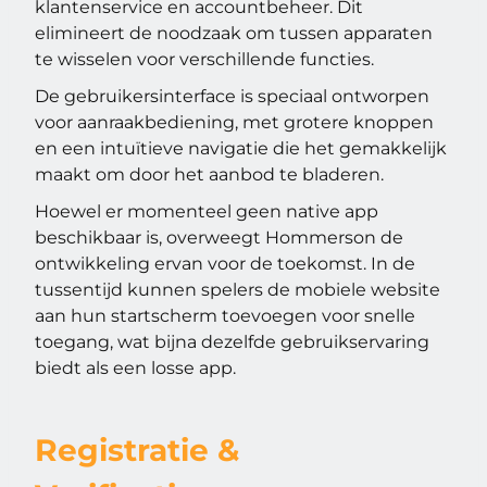
klantenservice en accountbeheer. Dit
elimineert de noodzaak om tussen apparaten
te wisselen voor verschillende functies.
De gebruikersinterface is speciaal ontworpen
voor aanraakbediening, met grotere knoppen
en een intuïtieve navigatie die het gemakkelijk
maakt om door het aanbod te bladeren.
Hoewel er momenteel geen native app
beschikbaar is, overweegt Hommerson de
ontwikkeling ervan voor de toekomst. In de
tussentijd kunnen spelers de mobiele website
aan hun startscherm toevoegen voor snelle
toegang, wat bijna dezelfde gebruikservaring
biedt als een losse app.
Registratie &