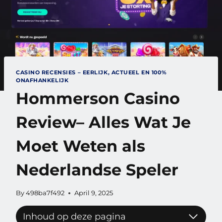
CASINO RECENSIES – EERLIJK, ACTUEEL EN 100%
ONAFHANKELIJK
Hommerson Casino
Review– Alles Wat Je
Moet Weten als
Nederlandse Speler
By
498ba7f492
April 9, 2025
Inhoud op deze pagina