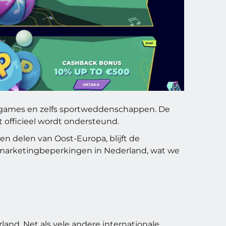
ler games en zelfs sportweddenschappen. De
 officieel wordt ondersteund.
en delen van Oost-Europa, blijft de
n marketingbeperkingen in Nederland, wat we
land. Net als vele andere internationale