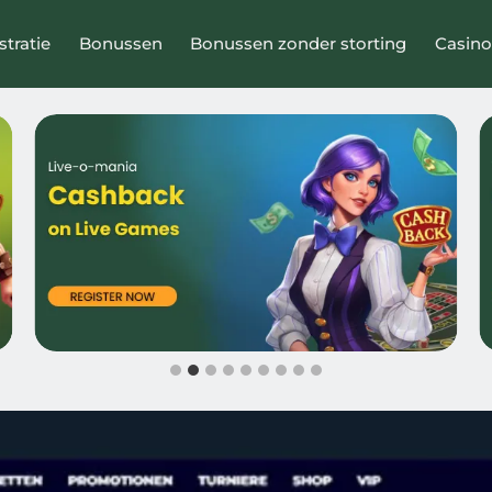
stratie
Bonussen
Bonussen zonder storting
Casino