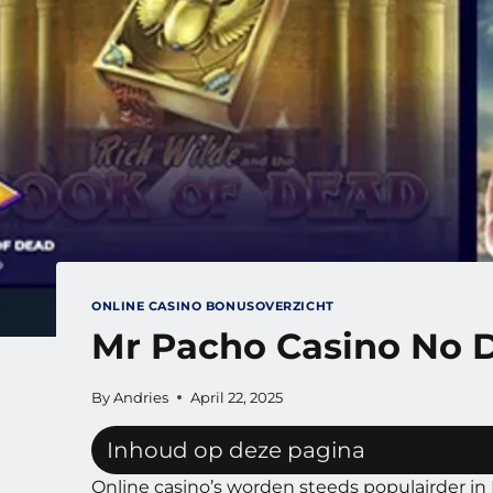
ONLINE CASINO BONUSOVERZICHT
Mr Pacho Casino No D
By
Andries
April 22, 2025
Inhoud op deze pagina
Online casino’s worden steeds populairder in