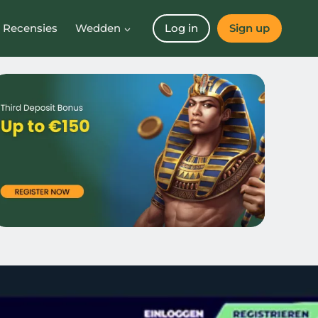
 Recensies
Wedden
Log in
Sign up