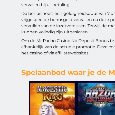
vervallen bij uitbetaling.
De bonus heeft een geldigheidsduur van 7 da
vrijgespeelde bonusgeld vervallen na deze per
vervullen van de inzetvereisten. Terwijl de 
kunnen volledig zijn uitgesloten.
Om de Mr Pacho Casino No Deposit Bonus te ac
afhankelijk van de actuele promotie. Deze 
het casino of via affiliatewebsites.
Spelaanbod waar je de M