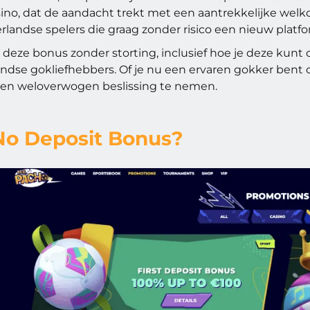
sino, dat de aandacht trekt met een aantrekkelijke we
rlandse spelers die graag zonder risico een nieuw platf
 van deze bonus zonder storting, inclusief hoe je deze k
andse gokliefhebbers. Of je nu een ervaren gokker bent o
m een weloverwogen beslissing te nemen.
No Deposit Bonus?