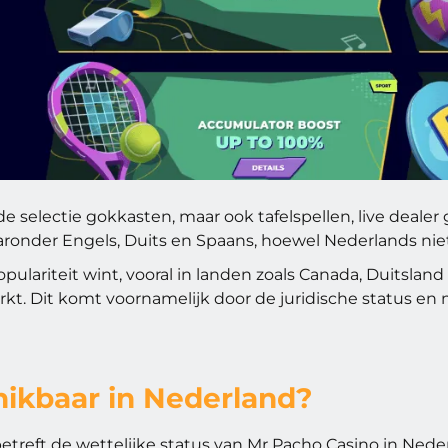
de selectie gokkasten, maar ook tafelspellen, live dea
aronder Engels, Duits en Spaans, hoewel Nederlands niet
ulariteit wint, vooral in landen zoals Canada, Duitsland 
t. Dit komt voornamelijk door de juridische status e
hikbaar in Nederland?
etreft de wettelijke status van Mr Pacho Casino in Neder