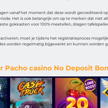
gen vanaf het moment dat deze wordt gecrediteerd op j
iode. Het is ook belangrijk om op te merken dat niet al
meeste gokkasten voor 100% meetellen, dragen tafelspelle
tiveren, moet je tijdens het registratieproces mogelij
codes worden regelmatig bijgewerkt en kunnen worden 
r Pacho casino No Deposit Bo