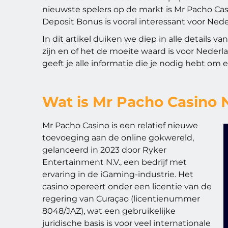
nieuwste spelers op de markt is Mr Pacho Ca
Deposit Bonus is vooral interessant voor Nede
In dit artikel duiken we diep in alle details
zijn en of het de moeite waard is voor Nederl
geeft je alle informatie die je nodig hebt o
Wat is Mr Pacho Casino 
Mr Pacho Casino is een relatief nieuwe
toevoeging aan de online gokwereld,
gelanceerd in 2023 door Ryker
Entertainment N.V., een bedrijf met
ervaring in de iGaming-industrie. Het
casino opereert onder een licentie van de
regering van Curaçao (licentienummer
8048/JAZ), wat een gebruikelijke
juridische basis is voor veel internationale